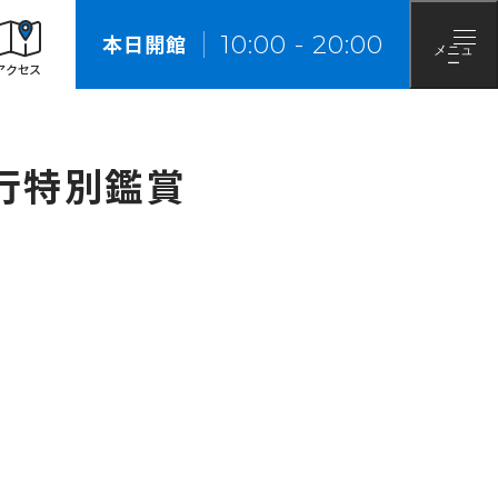
来館の際のお願い
10
:
00
-
20
:
00
本日開館
メニュ
ー
アクセス
先行特別鑑賞