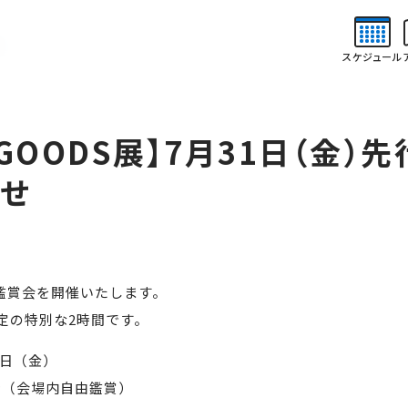
NS
NEWS
ABOUT
ご
お知らせ
そごう美術館について
せ
スケジュール
催予定
美術館概要
アクセス
チケット購入について
 GOODS展】7月31日（金）
せ
別鑑賞会を開催いたします。
限定の特別な2時間です。
1日（金）
時（会場内自由鑑賞）