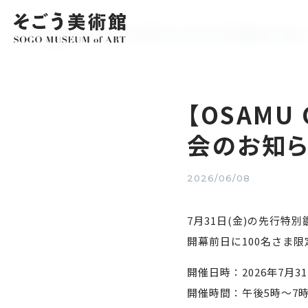
EXHIBITIO
展覧会情報
ホーム
お知らせ
【OSAMU GOODS展】7月31日（金）先行特別鑑賞会のお知ら
開催中・開
アーカイブ
【OSAMU
会のお知ら
2026/06/08
7月31日(金)の先行特
開幕前日に100名さま
開催日時：2026年7月3
開催時間：午後5時～7