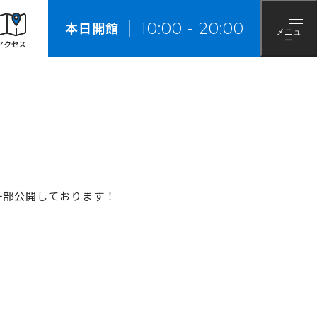
来館の際のお願い
10
:
00
-
20
:
00
本日開館
メニュ
ー
アクセス
を一部公開しております！