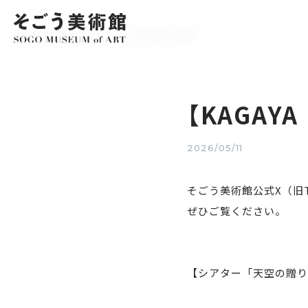
EXHIBITIO
展覧会情報
ホーム
お知らせ
【KAGAYA 天空の歌】紹介動画
開催中・開
アーカイブ
【KAGA
2026/05/11
そごう美術館公式X（旧T
ぜひご覧ください。
【シアター「天空の贈り