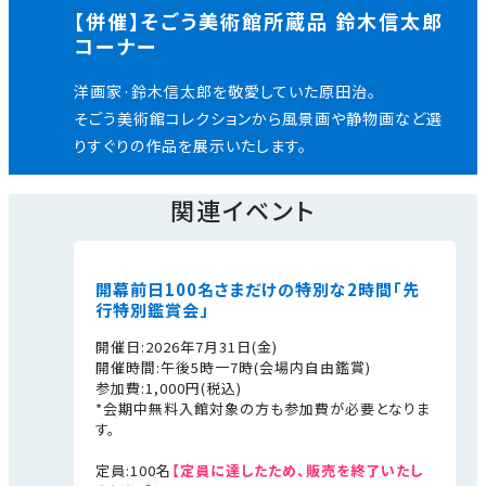
【併催】そごう美術館所蔵品 鈴木信太郎
コーナー
洋画家·鈴木信太郎を敬愛していた原田治。
そごう美術館コレクションから風景画や静物画など選
りすぐりの作品を展示いたします。
関連イベント
開幕前日100名さまだけの特別な2時間「先
行特別鑑賞会」
開催日:2026年7月31日(金)
開催時間:午後5時一7時(会場内自由鑑賞)
参加費:1,000円(税込)
*会期中無料入館対象の方も参加費が必要となりま
す。
定員:100名
【定員に達したため、販売を終了いたし