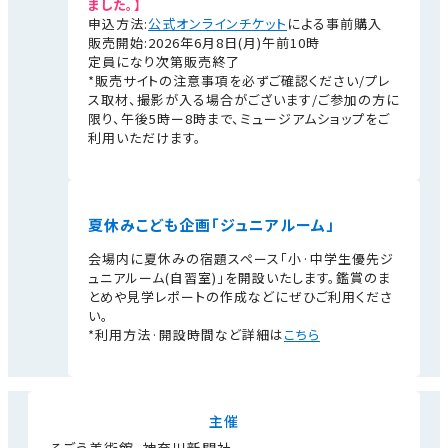
ました。】
申込方法:
公式オンラインチケット
による事前購入
販売開始:2026年6月8日(月)午前10時
定員になり次第販売終了
*販売サイトの注意事項を必ずご確認ください/プレ
ス取材、撮影が入る場合がございます/ご参加の方に
限り、午後5時ー8時まで、ミュージアムショップをご
利用いただけます。
夏休みこども企画「ジュニアルーム」
会場内に夏休みの宿題スペース「小·中学生優先ジ
ュニアルーム(自習室)」を開設いたします。鑑賞のま
とめや見学レポートの作成などにぜひご利用くださ
い。
*利用方法·開設時間など詳細は
こちら
主催