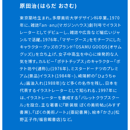
原田治(はらだ おさむ)
東京築地生まれ。多摩美術大学デザイン科卒業。1970
年に、雑誌『an·an』(マガジンハウス)創刊号でイラスト
レーターとしてデビューし、雑誌や広告など幅広いジャ
ンルで活躍。1976年、「マザーグース」をモチーフにした
キャラクターグッズのブランド「OSAMU GOODS(オサム
グッズ)」を立ち上げ、女子中高生を中心に燥発的な人
気を博す。カルビー「ポテトチップス」のキャラクター「ボ
テト坊や(通称)」(1976年)、ミスタードーナツのプレミ
アム(景品)イラスト(1984年~)、崎陽軒の「ひょうちゃ
ん」醤油入れ(1988年)など多くの名作を残し、日本を
代表するイラストレーターとして知られる、1997年に
は、イラストレーターを養成する「バレットクラブスクー
ル」を設立、主な著書に『新装版 ぼくの美術帖』(みすず
書房)、『ぼくの美術ノート』(亜記書房)、絵本『かさ』(松
野正子作/福音館書店)など。