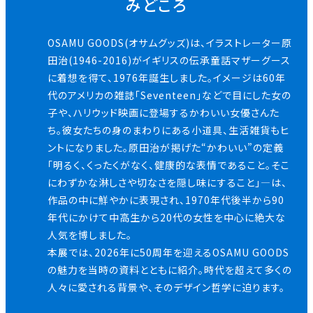
みどころ
OSAMU GOODS(オサムグッズ)は、イラストレーター原
田治(1946-2016)がイギリスの伝承童話マザーグース
に着想を得て、1976年誕生しました。イメージは60年
代のアメリカの雑誌「Seventeen」などで目にした女の
子や、ハリウッド映画に登場するかわいい女優さんた
ち。彼女たちの身のまわりにある小道具、生活雑貨もヒ
ントになりました。原田治が掲げた“かわいい”の定義
「明るく、くったくがなく、健康的な表情であること。そこ
にわずかな淋しさや切なさを隠し味にすること」―は、
作品の中に鮮やかに表現され、1970年代後半から90
年代にかけて中高生から20代の女性を中心に絶大な
人気を博しました。
本展では、2026年に50周年を迎えるOSAMU GOODS
の魅力を当時の資料とともに紹介。時代を超えて多くの
人々に愛される背景や、そのデザイン哲学に迫ります。