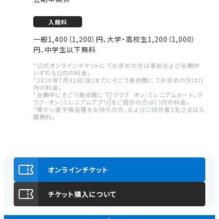
入館料
一般1,400（1,200）円、大学・高校生1,200（1,000）
円、中学生以下無料
*公式オンラインチケットにてお求めの方は事前および会期中
いずれも()内の料金。
*2026年7月31日(金)までにそごう美術館にてお求めの方は()
内の料金。
*会期中にそごう美術館にて[クラブ·オン/ミレニアムカード、ク
ラブ·オン/ミレニアムアプリ]をご提示の方は( )内の料金。
*障がい者手帳各種をお持ちの方、およびご同伴者1名さまは入
館無料。
オンラインチケット
チケット購入について