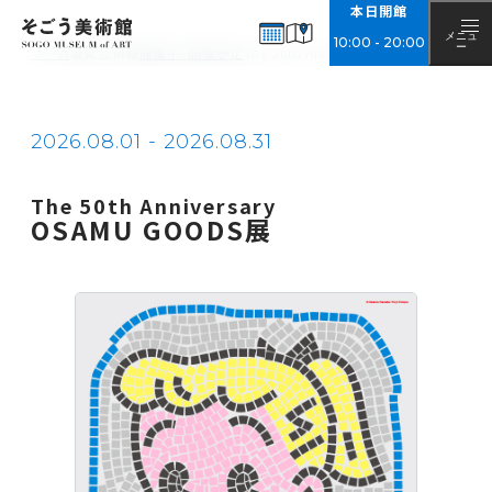
本日開館
EXHIBITIONS
展覧会情報
メニュ
10
:
00
-
20
:
00
ー
ホーム
展覧会情報
開催中・開催予定
The 50th Anniversary OSAMU GOODS
開催中・開催予定
アーカイブ
2026.08.01 - 2026.08.31
NEWS
お知らせ
The 50th Anniversary
ABOUT
OSAMU GOODS展
そごう美術館について
美術館概要
アクセス
チケット購入について
ご来館の際のお願い