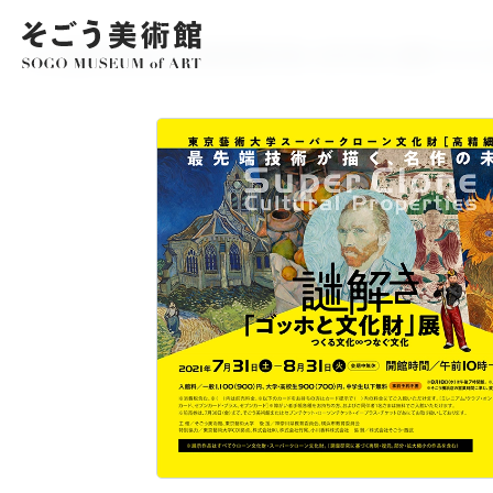
EXHIBITIO
展覧会情報
ホーム
展覧会情報
アーカイブ
最先端技術が描く、名作の未来。 謎解き「ゴッホ
開催中・開
アーカイブ