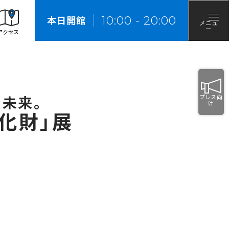
来館の際のお願い
10
:
00
-
20
:
00
本日開館
メニュ
ー
アクセス
未来。
プレス向
け
化財」展