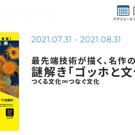
NS
NEWS
ABOUT
ご
お知らせ
そごう美術館について
と文化財」展 つくる文化∞つなぐ文化
スケジュール
催予定
美術館概要
アクセス
2021.07.31 - 2021.08.31
チケット購入について
最先端技術が描く、名作の
謎解き「ゴッホと文
つくる文化∞つなぐ文化