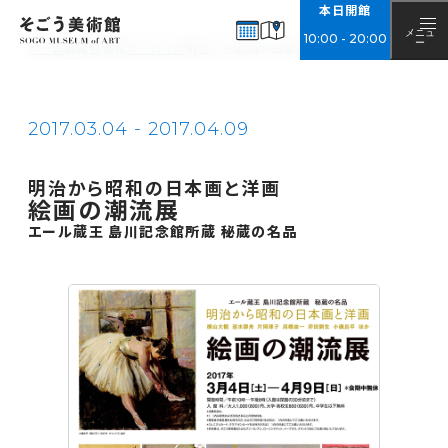
本日開館
EXHIBITIONS
展覧会情報
メニュ
10
:
00
-
20
:
00
ー
ホーム
展覧会情報
アーカイブ
明治から昭和の日本画と洋画 絵画の潮流展 エ
開催中・開催予定
アーカイブ
2017.03.04 - 2017.04.09
NEWS
お知らせ
明治から昭和の日本画と洋画
ABOUT
絵画の潮流展
そごう美術館について
エール蔵王 島川記念館所蔵 秘蔵の名品
美術館概要
アクセス
チケット購入について
ご来館の際のお願い