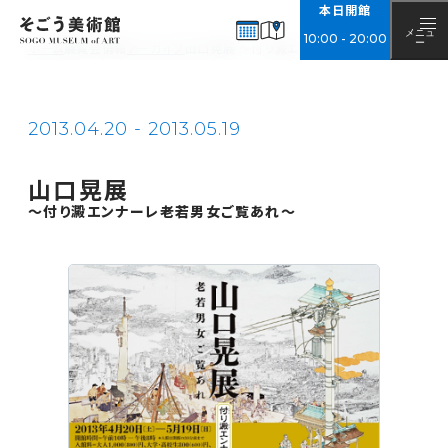
本日開館
EXHIBITIONS
展覧会情報
メニュ
10
:
00
-
20
:
00
ー
ホーム
展覧会情報
アーカイブ
山口晃展 ～付り澱エンナーレ老若男女ご覧あれ
開催中・開催予定
アーカイブ
2013.04.20 - 2013.05.19
NEWS
お知らせ
山口晃展
ABOUT
～付り澱エンナーレ老若男女ご覧あれ～
そごう美術館について
美術館概要
アクセス
チケット購入について
ご来館の際のお願い