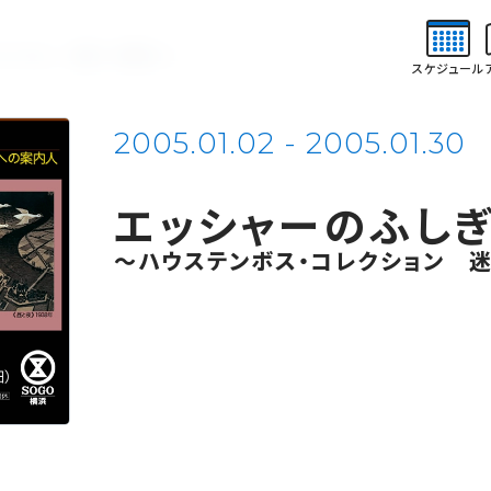
NS
NEWS
ABOUT
ご
お知らせ
そごう美術館について
コレクション 迷宮への案内人～
スケジュール
催予定
美術館概要
アクセス
2005.01.02 - 2005.01.30
チケット購入について
エッシャーのふし
～ハウステンボス・コレクション 