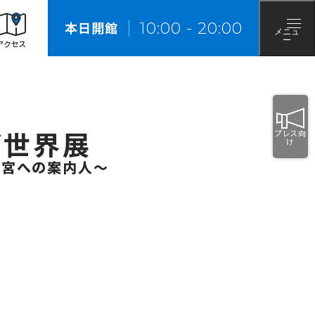
来館の際のお願い
10
:
00
-
20
:
00
本日開館
メニュ
ー
アクセス
ぎ世界展
プレス向
け
迷宮への案内人～