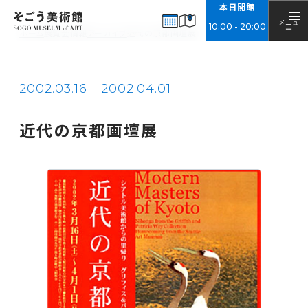
本日開館
EXHIBITIONS
展覧会情報
メニュ
10
:
00
-
20
:
00
ー
ホーム
展覧会情報
アーカイブ
近代の京都画壇展
開催中・開催予定
アーカイブ
2002.03.16 - 2002.04.01
NEWS
お知らせ
近代の京都画壇展
ABOUT
そごう美術館について
美術館概要
アクセス
チケット購入について
ご来館の際のお願い